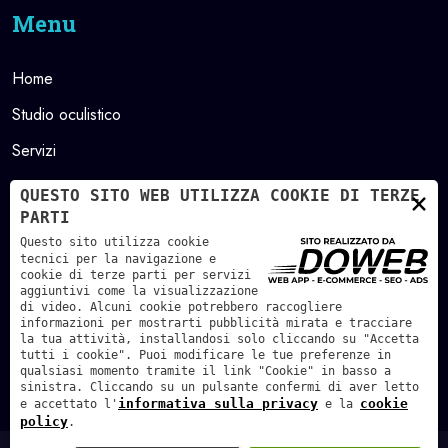
Menu
Home
Studio oculistico
Servizi
Contatti
×
QUESTO SITO WEB UTILIZZA COOKIE DI TERZE
PARTI
Area riservata
Questo sito utilizza cookie
tecnici per la navigazione e
Orari
cookie di terze parti per servizi
aggiuntivi come la visualizzazione
di video. Alcuni cookie potrebbero raccogliere
informazioni per mostrarti pubblicità mirata e tracciare
Verona: martedì e venerdì
15.30 - 19.00
la tua attività, installandosi solo cliccando su "Accetta
tutti i cookie". Puoi modificare le tue preferenze in
Cavalcaselle (VR): lunedì e mercoledì
15.00 - 18.30
qualsiasi momento tramite il link "Cookie" in basso a
sinistra. Cliccando su un pulsante confermi di aver letto
informativa sulla privacy
cookie
e accettato l'
e la
policy
.